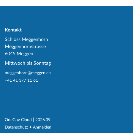
Kontakt
Schloss Meggenhorn
Meggenhornstrasse
6045 Meggen
Mittwoch bis Sonntag
meggenhorn@meggen.ch
+41 41 377 11 61
(External Link)
|
(External Link)
OneGov Cloud
2026.39
(External Link)
Datenschutz
Anmelden