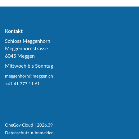
Kontakt
Schloss Meggenhorn
Meggenhornstrasse
6045 Meggen
Mittwoch bis Sonntag
meggenhorn@meggen.ch
+41 41 377 11 61
(External Link)
|
(External Link)
OneGov Cloud
2026.39
(External Link)
Datenschutz
Anmelden