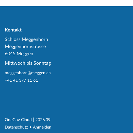
Kontakt
Schloss Meggenhorn
Meggenhornstrasse
6045 Meggen
Mittwoch bis Sonntag
meggenhorn@meggen.ch
+41 41 377 11 61
(External Link)
|
(External Link)
OneGov Cloud
2026.39
(External Link)
Datenschutz
Anmelden