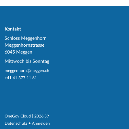
Kontakt
Schloss Meggenhorn
Meggenhornstrasse
6045 Meggen
Mittwoch bis Sonntag
meggenhorn@meggen.ch
+41 41 377 11 61
(External Link)
|
(External Link)
OneGov Cloud
2026.39
(External Link)
Datenschutz
Anmelden