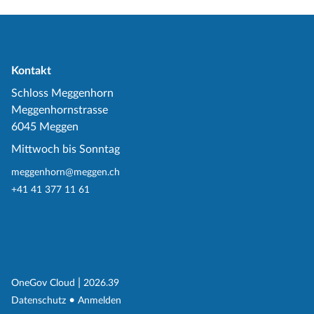
Kontakt
Schloss Meggenhorn
Meggenhornstrasse
6045 Meggen
Mittwoch bis Sonntag
meggenhorn@meggen.ch
+41 41 377 11 61
(External Link)
|
(External Link)
OneGov Cloud
2026.39
(External Link)
Datenschutz
Anmelden