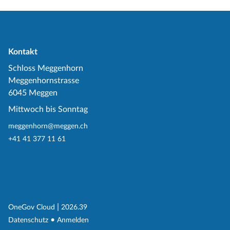
Kontakt
Schloss Meggenhorn
Meggenhornstrasse
6045 Meggen
Mittwoch bis Sonntag
meggenhorn@meggen.ch
+41 41 377 11 61
(External Link)
|
(External Link)
OneGov Cloud
2026.39
(External Link)
Datenschutz
Anmelden