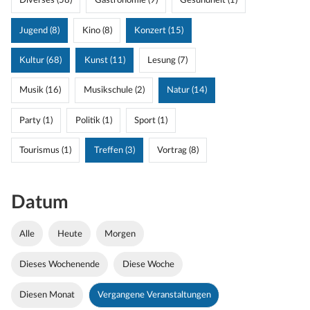
Diverses (58)
Gastronomie (9)
Gesundheit (1)
Jugend (8)
Kino (8)
Konzert (15)
Kultur (68)
Kunst (11)
Lesung (7)
Musik (16)
Musikschule (2)
Natur (14)
Party (1)
Politik (1)
Sport (1)
Tourismus (1)
Treffen (3)
Vortrag (8)
Datum
Alle
Heute
Morgen
Dieses Wochenende
Diese Woche
Diesen Monat
Vergangene Veranstaltungen