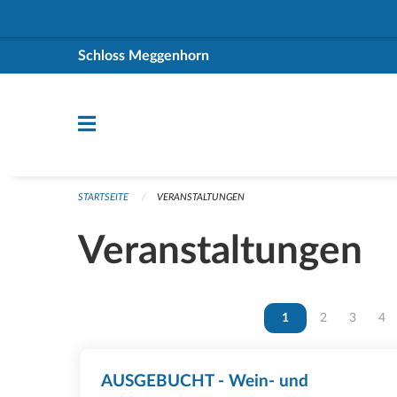
Navigation überspringen
Schloss Meggenhorn
STARTSEITE
VERANSTALTUNGEN
Veranstaltungen
Vous êtes sur la page
1
Vous êtes sur 
2
Vous ête
3
Vou
4
AUSGEBUCHT - Wein- und