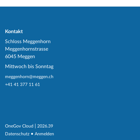
Kontakt
Schloss Meggenhorn
Meggenhornstrasse
6045 Meggen
Mittwoch bis Sonntag
meggenhorn@meggen.ch
+41 41 377 11 61
(External Link)
|
(External Link)
OneGov Cloud
2026.39
(External Link)
Datenschutz
Anmelden