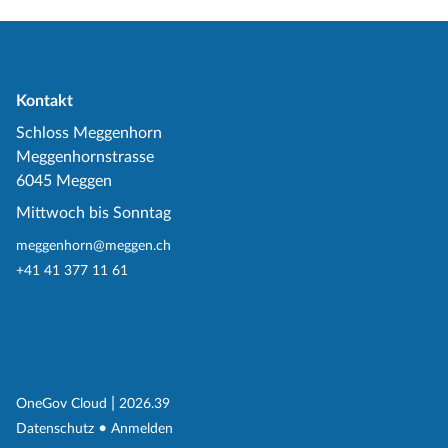
Kontakt
Schloss Meggenhorn
Meggenhornstrasse
6045 Meggen
Mittwoch bis Sonntag
meggenhorn@meggen.ch
+41 41 377 11 61
(External Link)
|
(External Link)
OneGov Cloud
2026.39
(External Link)
Datenschutz
Anmelden