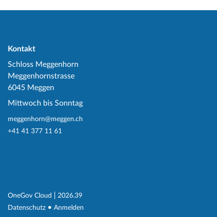
Kontakt
Schloss Meggenhorn
Meggenhornstrasse
6045 Meggen
Mittwoch bis Sonntag
meggenhorn@meggen.ch
+41 41 377 11 61
(External Link)
|
(External Link)
OneGov Cloud
2026.39
(External Link)
Datenschutz
Anmelden