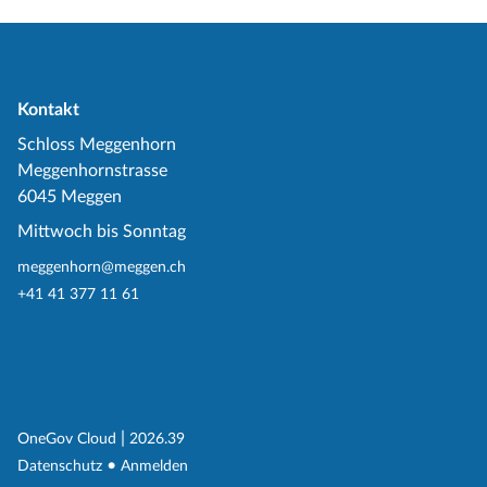
Kontakt
Schloss Meggenhorn
Meggenhornstrasse
6045 Meggen
Mittwoch bis Sonntag
meggenhorn@meggen.ch
+41 41 377 11 61
(External Link)
|
(External Link)
OneGov Cloud
2026.39
(External Link)
Datenschutz
Anmelden