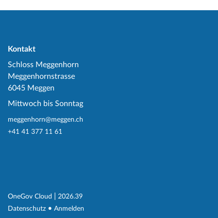
Kontakt
Schloss Meggenhorn
Meggenhornstrasse
6045 Meggen
Mittwoch bis Sonntag
meggenhorn@meggen.ch
+41 41 377 11 61
(External Link)
|
(External Link)
OneGov Cloud
2026.39
(External Link)
Datenschutz
Anmelden