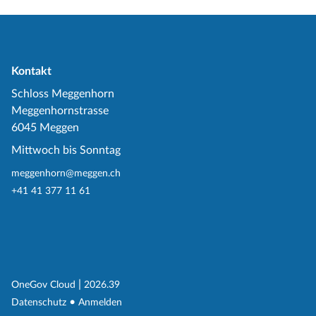
Kontakt
Schloss Meggenhorn
Meggenhornstrasse
6045 Meggen
Mittwoch bis Sonntag
meggenhorn@meggen.ch
+41 41 377 11 61
(External Link)
|
(External Link)
OneGov Cloud
2026.39
(External Link)
Datenschutz
Anmelden