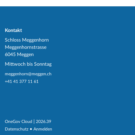
Kontakt
Schloss Meggenhorn
Meggenhornstrasse
6045 Meggen
Mittwoch bis Sonntag
meggenhorn@meggen.ch
+41 41 377 11 61
(External Link)
|
(External Link)
OneGov Cloud
2026.39
(External Link)
Datenschutz
Anmelden