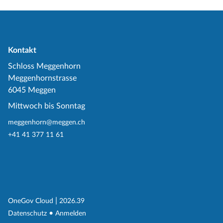
Kontakt
Schloss Meggenhorn
Meggenhornstrasse
6045 Meggen
Mittwoch bis Sonntag
meggenhorn@meggen.ch
+41 41 377 11 61
(External Link)
|
(External Link)
OneGov Cloud
2026.39
(External Link)
Datenschutz
Anmelden