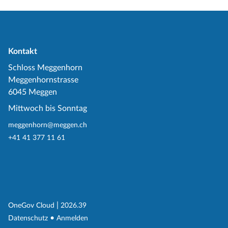
Kontakt
Schloss Meggenhorn
Meggenhornstrasse
6045 Meggen
Mittwoch bis Sonntag
meggenhorn@meggen.ch
+41 41 377 11 61
(External Link)
|
(External Link)
OneGov Cloud
2026.39
(External Link)
Datenschutz
Anmelden