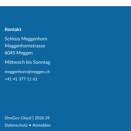
Kontakt
Schloss Meggenhorn
Meggenhornstrasse
6045 Meggen
Mittwoch bis Sonntag
meggenhorn@meggen.ch
+41 41 377 11 61
(External Link)
|
(External Link)
OneGov Cloud
2026.39
(External Link)
Datenschutz
Anmelden