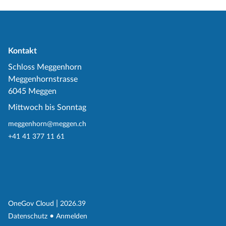
Kontakt
Schloss Meggenhorn
Meggenhornstrasse
6045 Meggen
Mittwoch bis Sonntag
meggenhorn@meggen.ch
+41 41 377 11 61
(External Link)
|
(External Link)
OneGov Cloud
2026.39
(External Link)
Datenschutz
Anmelden