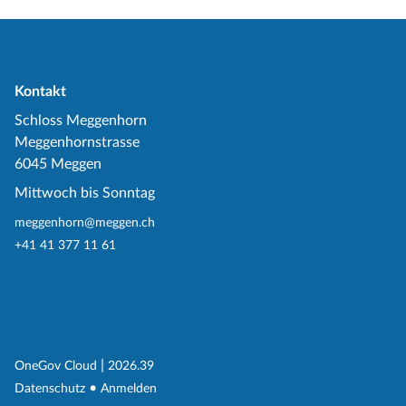
Kontakt
Schloss Meggenhorn
Meggenhornstrasse
6045 Meggen
Mittwoch bis Sonntag
meggenhorn@meggen.ch
+41 41 377 11 61
(External Link)
|
(External Link)
OneGov Cloud
2026.39
(External Link)
Datenschutz
Anmelden