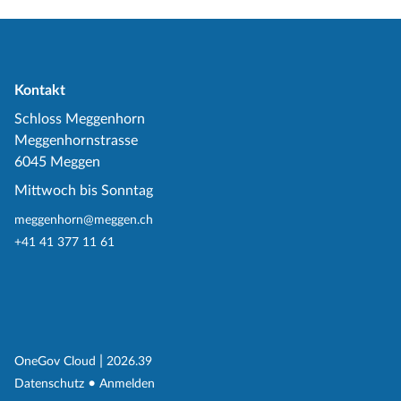
Kontakt
Schloss Meggenhorn
Meggenhornstrasse
6045 Meggen
Mittwoch bis Sonntag
meggenhorn@meggen.ch
+41 41 377 11 61
(External Link)
|
(External Link)
OneGov Cloud
2026.39
(External Link)
Datenschutz
Anmelden