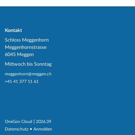
Kontakt
Schloss Meggenhorn
Meggenhornstrasse
6045 Meggen
Mittwoch bis Sonntag
meggenhorn@meggen.ch
+41 41 377 11 61
(External Link)
|
(External Link)
OneGov Cloud
2026.39
(External Link)
Datenschutz
Anmelden