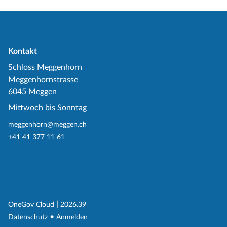
Kontakt
Schloss Meggenhorn
Meggenhornstrasse
6045 Meggen
Mittwoch bis Sonntag
meggenhorn@meggen.ch
+41 41 377 11 61
(External Link)
|
(External Link)
OneGov Cloud
2026.39
(External Link)
Datenschutz
Anmelden