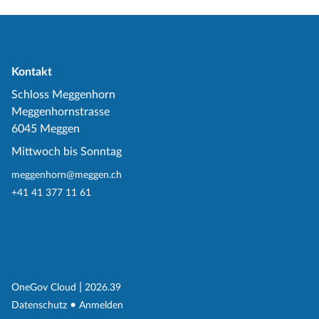
Kontakt
Schloss Meggenhorn
Meggenhornstrasse
6045 Meggen
Mittwoch bis Sonntag
meggenhorn@meggen.ch
+41 41 377 11 61
(External Link)
|
(External Link)
OneGov Cloud
2026.39
(External Link)
Datenschutz
Anmelden