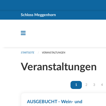
Navigation überspringen
Schloss Meggenhorn
STARTSEITE
VERANSTALTUNGEN
Veranstaltungen
Vous êtes sur la page
1
Vous êtes sur 
2
Vous ête
3
Vou
4
AUSGEBUCHT - Wein- und