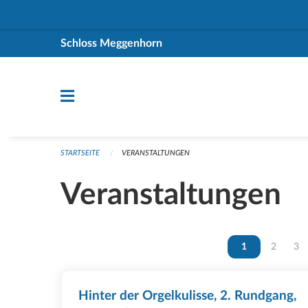
Navigation überspringen
Schloss Meggenhorn
STARTSEITE
VERANSTALTUNGEN
Veranstaltungen
Vous êtes sur la
1
Vous ête
2
Vou
3
Hinter der Orgelkulisse, 2. Rundgang,