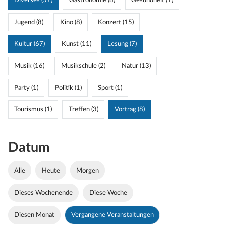
Diverses (57)
Gastronomie (8)
Gesundheit (1)
Jugend (8)
Kino (8)
Konzert (15)
Kultur (67)
Kunst (11)
Lesung (7)
Musik (16)
Musikschule (2)
Natur (13)
Party (1)
Politik (1)
Sport (1)
Tourismus (1)
Treffen (3)
Vortrag (8)
Datum
Alle
Heute
Morgen
Dieses Wochenende
Diese Woche
Diesen Monat
Vergangene Veranstaltungen