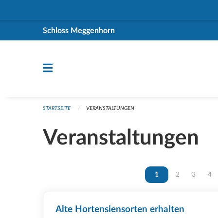
Navigation überspringen
Schloss Meggenhorn
STARTSEITE
VERANSTALTUNGEN
Veranstaltungen
Vous êtes sur la page
1
Vous êtes sur 
2
Vous ête
3
Vou
4
Alte Hortensiensorten erhalten