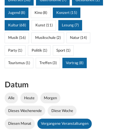
Diverses (58)
Gastronomie (9)
Gesundheit (1)
Jugend (8)
Kino (8)
Konzert (15)
Kultur (68)
Kunst (11)
Lesung (7)
Musik (16)
Musikschule (2)
Natur (14)
Party (1)
Politik (1)
Sport (1)
Tourismus (1)
Treffen (3)
Vortrag (8)
Datum
Alle
Heute
Morgen
Dieses Wochenende
Diese Woche
Diesen Monat
Vergangene Veranstaltungen