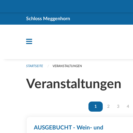
Navigation überspringen
Schloss Meggenhorn
STARTSEITE
VERANSTALTUNGEN
Veranstaltungen
Vous êtes sur la page
1
Vous êtes sur 
2
Vous ête
3
Vou
4
AUSGEBUCHT - Wein- und