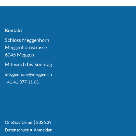
Kontakt
Schloss Meggenhorn
Meggenhornstrasse
6045 Meggen
Mittwoch bis Sonntag
meggenhorn@meggen.ch
+41 41 377 11 61
(External Link)
|
(External Link)
OneGov Cloud
2026.39
(External Link)
Datenschutz
Anmelden