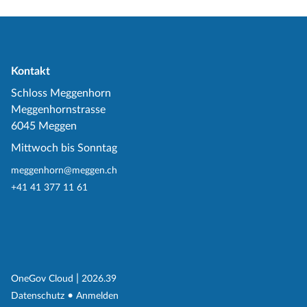
Kontakt
Schloss Meggenhorn
Meggenhornstrasse
6045 Meggen
Mittwoch bis Sonntag
meggenhorn@meggen.ch
+41 41 377 11 61
(External Link)
|
(External Link)
OneGov Cloud
2026.39
(External Link)
Datenschutz
Anmelden