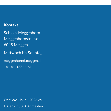
Kontakt
Schloss Meggenhorn
Meggenhornstrasse
6045 Meggen
Mittwoch bis Sonntag
meggenhorn@meggen.ch
+41 41 377 11 61
(External Link)
|
(External Link)
OneGov Cloud
2026.39
(External Link)
Datenschutz
Anmelden