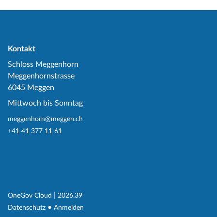
Kontakt
Schloss Meggenhorn
Meggenhornstrasse
6045 Meggen
Mittwoch bis Sonntag
meggenhorn@meggen.ch
+41 41 377 11 61
(External Link)
|
(External Link)
OneGov Cloud
2026.39
(External Link)
Datenschutz
Anmelden