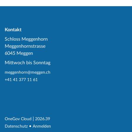
Kontakt
Schloss Meggenhorn
Meggenhornstrasse
6045 Meggen
Mittwoch bis Sonntag
meggenhorn@meggen.ch
+41 41 377 11 61
(External Link)
|
(External Link)
OneGov Cloud
2026.39
(External Link)
Datenschutz
Anmelden