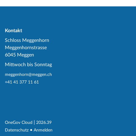
Kontakt
Schloss Meggenhorn
Meggenhornstrasse
6045 Meggen
Mittwoch bis Sonntag
meggenhorn@meggen.ch
+41 41 377 11 61
(External Link)
|
(External Link)
OneGov Cloud
2026.39
(External Link)
Datenschutz
Anmelden