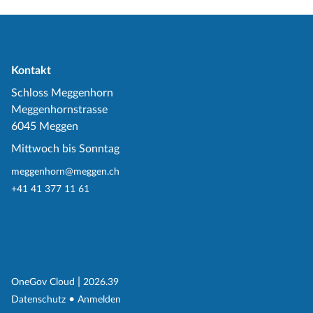
Kontakt
Schloss Meggenhorn
Meggenhornstrasse
6045 Meggen
Mittwoch bis Sonntag
meggenhorn@meggen.ch
+41 41 377 11 61
(External Link)
|
(External Link)
OneGov Cloud
2026.39
(External Link)
Datenschutz
Anmelden