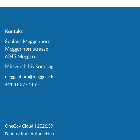
Kontakt
Schloss Meggenhorn
Meggenhornstrasse
6045 Meggen
Mittwoch bis Sonntag
meggenhorn@meggen.ch
+41 41 377 11 61
(External Link)
|
(External Link)
OneGov Cloud
2026.39
(External Link)
Datenschutz
Anmelden