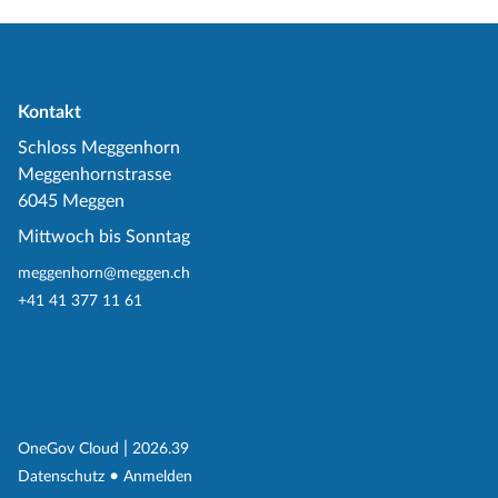
Kontakt
Schloss Meggenhorn
Meggenhornstrasse
6045 Meggen
Mittwoch bis Sonntag
meggenhorn@meggen.ch
+41 41 377 11 61
(External Link)
|
(External Link)
OneGov Cloud
2026.39
(External Link)
Datenschutz
Anmelden