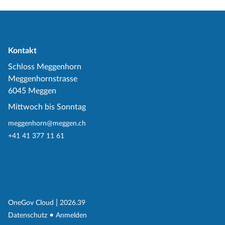
Kontakt
Schloss Meggenhorn
Meggenhornstrasse
6045 Meggen
Mittwoch bis Sonntag
meggenhorn@meggen.ch
+41 41 377 11 61
(External Link)
|
(External Link)
OneGov Cloud
2026.39
(External Link)
Datenschutz
Anmelden