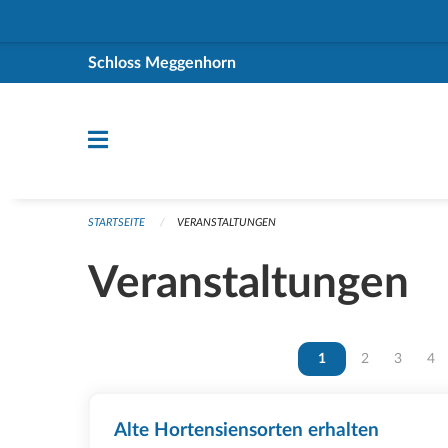
Navigation überspringen
Schloss Meggenhorn
STARTSEITE
VERANSTALTUNGEN
Veranstaltungen
Vous êtes sur la page
1
Vous êtes sur 
2
Vous ête
3
Vou
4
Alte Hortensiensorten erhalten