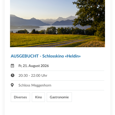
AUSGEBUCHT - Schlosskino «Heldin»
Fr, 21. August 2026
20:30 - 22:00 Uhr
Schloss Meggenhorn
Diverses
Kino
Gastronomie