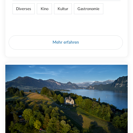
Diverses
Kino
Kultur
Gastronomie
Mehr erfahren