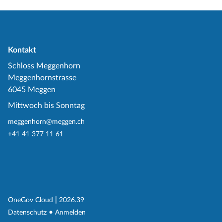
Kontakt
Schloss Meggenhorn
Meggenhornstrasse
6045 Meggen
Mittwoch bis Sonntag
meggenhorn@meggen.ch
+41 41 377 11 61
(External Link)
|
(External Link)
OneGov Cloud
2026.39
(External Link)
Datenschutz
Anmelden