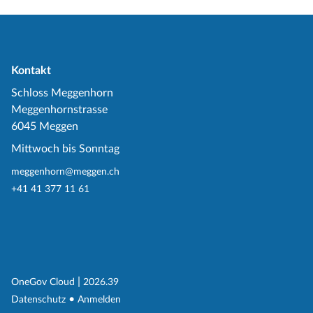
Kontakt
Schloss Meggenhorn
Meggenhornstrasse
6045 Meggen
Mittwoch bis Sonntag
meggenhorn@meggen.ch
+41 41 377 11 61
(External Link)
|
(External Link)
OneGov Cloud
2026.39
(External Link)
Datenschutz
Anmelden