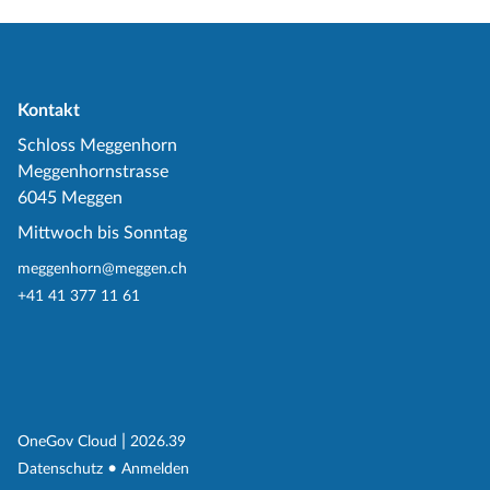
Kontakt
Schloss Meggenhorn
Meggenhornstrasse
6045 Meggen
Mittwoch bis Sonntag
meggenhorn@meggen.ch
+41 41 377 11 61
(External Link)
|
(External Link)
OneGov Cloud
2026.39
(External Link)
Datenschutz
Anmelden