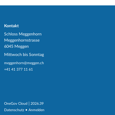
Kontakt
Schloss Meggenhorn
Meggenhornstrasse
6045 Meggen
Mittwoch bis Sonntag
meggenhorn@meggen.ch
+41 41 377 11 61
(External Link)
|
(External Link)
OneGov Cloud
2026.39
(External Link)
Datenschutz
Anmelden