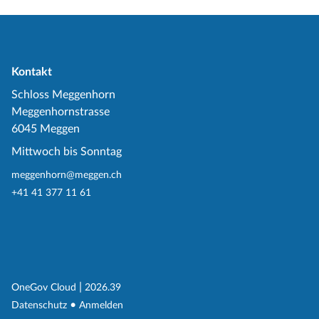
Kontakt
Schloss Meggenhorn
Meggenhornstrasse
6045 Meggen
Mittwoch bis Sonntag
meggenhorn@meggen.ch
+41 41 377 11 61
(External Link)
|
(External Link)
OneGov Cloud
2026.39
(External Link)
Datenschutz
Anmelden